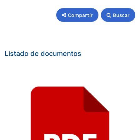
Compartir
Buscar
Compartir
Buscar
Listado de documentos