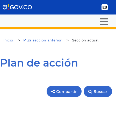
Ir al contenido
ES
Inicio
Miga sección anterior
Sección actual
Plan de acción
Compartir
Buscar
Compartir
Buscar