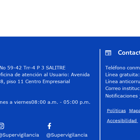
Contac
A No 59-42 Trr-4 P 3 SALITRE
Teléfono conm
ficina de atención al Usuario: Avenida
Línea gratuit
8, piso 11 Centro Empresarial
Línea anticorr
Correo instituc
Notificaciones 
nes a viernes
08:00 a.m. - 05:00 p.m.
Políticas
Mapa
Accesibilidad
@Supervigilancia
@Supervigilancia