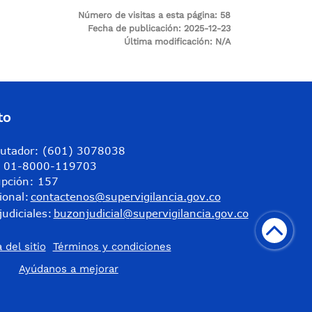
Número de visitas a esta página:
58
Fecha de publicación:
2025-12-23
Última modificación:
N/A
to
utador: (601) 3078038
a: 01-8000-119703
upción: 157
ional:
contactenos@supervigilancia.gov.co
judiciales:
buzonjudicial@supervigilancia.gov.co
 del sitio
Términos y condiciones
​Ayúdanos a mejorar