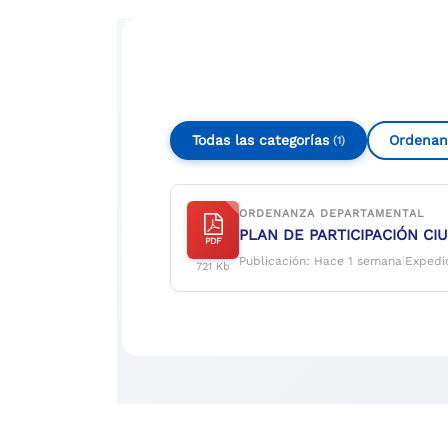
Compartir
Buscar
Todas las categorías
Ordenan
(1)
ORDENANZA DEPARTAMENTAL
PLAN DE PARTICIPACIÓN CI
PDF
Publicación: Hace 1 semana
|
Expedi
721 Kb