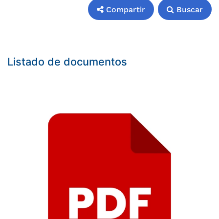
Compartir
Buscar
Compartir
Buscar
Listado de documentos