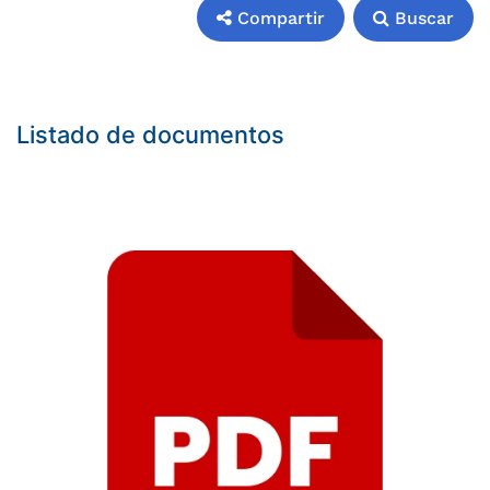
Compartir
Buscar
Compartir
Buscar
Listado de documentos