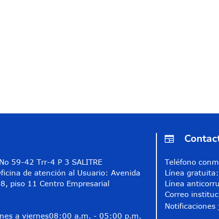
Contac
A No 59-42 Trr-4 P 3 SALITRE
Teléfono conm
ficina de atención al Usuario: Avenida
Línea gratuit
8, piso 11 Centro Empresarial
Línea anticorr
Correo instituc
Notificaciones 
nes a viernes
08:00 a.m. - 05:00 p.m.