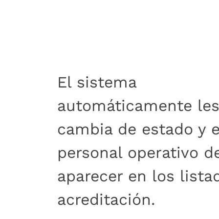
Compartir
Buscar
El sistema
automáticamente le
cambia de estado y e
personal operativo d
aparecer en los lista
acreditación.