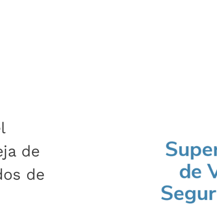
s
l
eja de
dos de