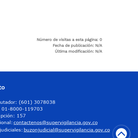
Número de visitas a esta página:
0
Fecha de publicación:
N/A
Última modificación:
N/A
to
utador: (601) 3078038
a: 01-8000-119703
upción: 157
ional:
contactenos@supervigilancia.gov.co
judiciales:
buzonjudicial@supervigilancia.gov.co