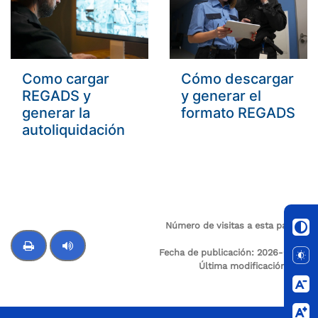
Como cargar
Cómo descargar
REGADS y
y generar el
generar la
formato REGADS
autoliquidación
Número de visitas a esta página:
4
Fecha de publicación:
2026-03-19
Última modificación:
N/A
Control de audio