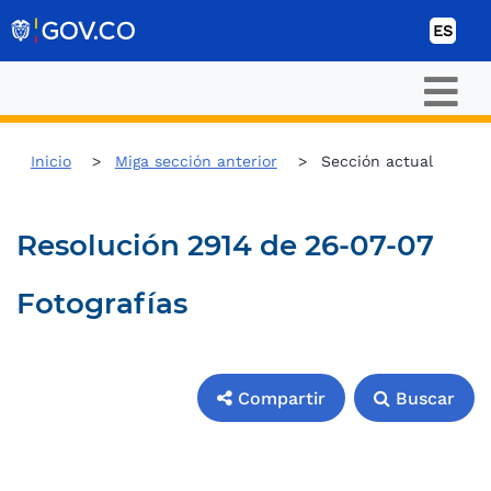
Ir al contenido
ES
Inicio
Miga sección anterior
Sección actual
Resolución 2914 de 26-07-07
Fotografías
Compartir
Buscar
Compartir
Buscar