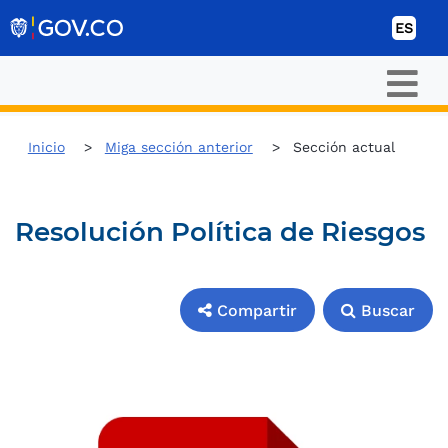
Ir al contenido
ES
Inicio
Miga sección anterior
Sección actual
Resolución Política de Riesgos
Compartir
Buscar
Compartir
Buscar