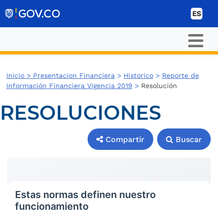
Ir al contenido
ES
Inicio >
Presentacion Financiera
>
Historico
>
Reporte de
Información Financiera Vigencia 2019
>
Resolución
RESOLUCIONES
Compartir
Buscar
Compartir
Buscar
Estas normas definen nuestro
funcionamiento