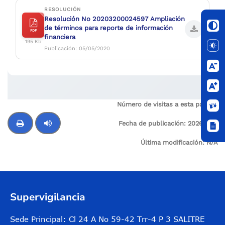
RESOLUCIÓN
Resolución No 20203200024597 Ampliación
de términos para reporte de información
PDF
financiera
195 Kb
Publicación: 05/05/2020
Número de visitas a esta página:
4
Fecha de publicación:
2026-03-
20
Última modificación:
N/A
Control de audio
Supervigilancia
Sede Principal: Cl 24 A No 59-42 Trr-4 P 3 SALITRE