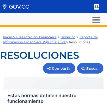
Ir al contenido
ES
Inicio >
Presentación Financiera
>
Histórico
>
Reporte de
Información Financiera Vigencia 2021
>
Resoluciones
RESOLUCIONES
Compartir
Buscar
Compartir
Buscar
Estas normas definen nuestro
funcionamiento