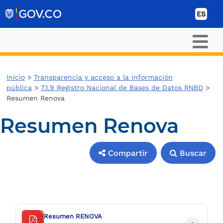
Ir al contenido
ES
Inicio
>
Transparencia y acceso a la información
pública
>
7.1.9 Registro Nacional de Bases de Datos RNBD
>
Resumen Renova
Resumen Renova
Compartir
Buscar
Compartir
Buscar
Resumen RENOVA