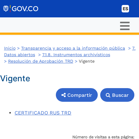
Ir al contenido
ES
Inicio
>
Transparencia y acceso a la información pública
>
7.
Datos abiertos
>
7.1.8. Instrumentos archivísticos
>
Resolución de Aprobación TRD
>
Vigente
Vigente
Compartir
Buscar
CERTIFICADO RUS TRD
Compartir
Buscar
Número de visitas a esta página: