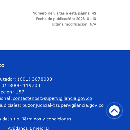
Número de visitas a esta página:
42
Fecha de publicación:
2026-01-10
Última modificación:
N/A
to
utador: (601) 3078038
a: 01-8000-119703
upción: 157
ional:
contactenos@supervigilancia.gov.co
judiciales:
buzonjudicial@supervigilancia.gov.co
 del sitio
Términos y condiciones
​Ayúdanos a mejorar