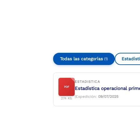
Compartir
Buscar
Todas las categorías
Estadíst
(1)
ESTADISTICA
PDF
Estadística operacional pri
|
Expedición:
09/07/2025
274 Kb