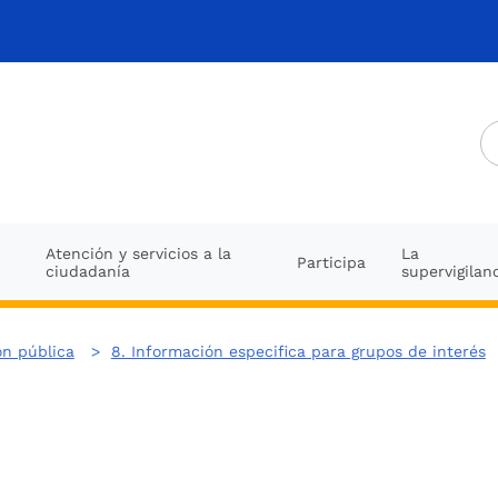
Atención y servicios a la
La
Participa
ciudadanía
supervigilan
ón pública
>
8. Información especifica para grupos de interés