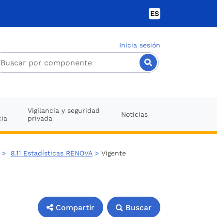
ES
Inicia sesión
Vigilancia y seguridad
Noticias
cia
privada
>
8.11 Estadísticas RENOVA
>
Vigente
Compartir
Buscar