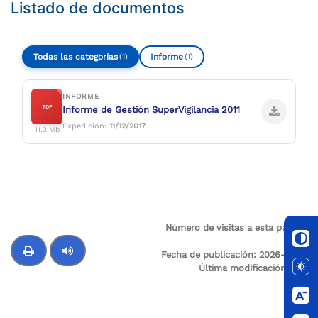
Listado de documentos
Todas las categorías
Informe
(1)
(1)
INFORME
PDF
Informe de Gestión SuperVigilancia 2011
Expedición:
11/12/2017
11.3 Mb
Número de visitas a esta página:
57
Fecha de publicación:
2026-01-15
Última modificación:
N/A
Control de audio