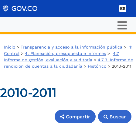
Ir al contenido
ES
Inicio
>
Transparencia y acceso a la información pública
>
11.
Control
>
4. Planeación, presupuesto e informes
>
4.7
Informe de gestión, evaluación y auditoría
>
4.7.3. Informe de
rendición de cuentas a la ciudadanía
>
Histórico
> 2010-2011
2010-2011
Compartir
Buscar
Compartir
Buscar