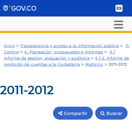
Ir al contenido
ES
Inicio
>
Transparencia y acceso a la información pública
>
11.
Control
>
4. Planeación, presupuesto e informes
>
4.7
Informe de gestión, evaluación y auditoría
>
4.7.3. Informe de
rendición de cuentas a la ciudadanía
>
Histórico
> 2011-2012
2011-2012
Compartir
Buscar
Compartir
Buscar