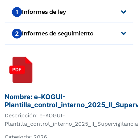
Compartir
Buscar
1
Informes de ley
2
Informes de seguimiento
Nombre: e-KOGUI-
Plantilla_control_interno_2025_II_Superv
Descripción: e-KOGUI-
Plantilla_control_interno_2025_II_Supervigilancia
Categoría:
2026