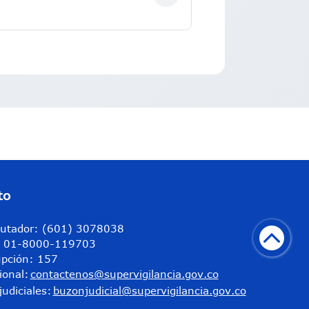
to
utador: (601) 3078038
a: 01-8000-119703
upción: 157
ional:
contactenos@supervigilancia.gov.co
judiciales:
buzonjudicial@supervigilancia.gov.co