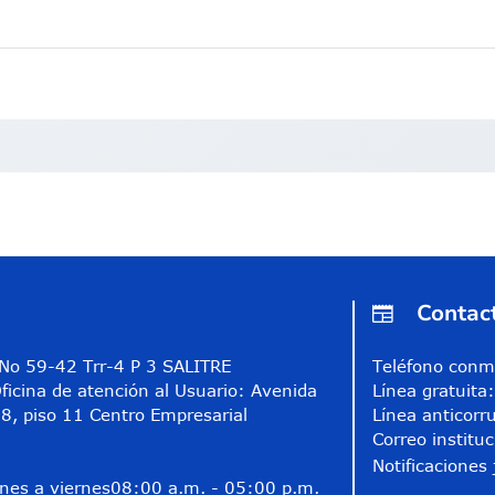
Contac
A No 59-42 Trr-4 P 3 SALITRE
Teléfono conm
ficina de atención al Usuario: Avenida
Línea gratuit
8, piso 11 Centro Empresarial
Línea anticorr
Correo instituc
Notificaciones 
nes a viernes
08:00 a.m. - 05:00 p.m.