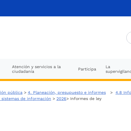
Atención y servicios a la
La
Participa
ciudadanía
supervigilan
ión pública
>
4. Planeación, presupuesto e informes
>
4.8 Inf
o sistemas de información
>
2026
> Informes de ley