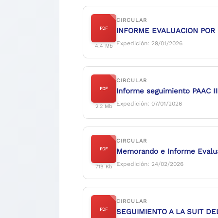
CIRCULAR
PDF
INFORME EVALUACION POR
Expedición: 29/01/2026
4.4 Mb
CIRCULAR
PDF
Informe seguimiento PAAC II
Expedición: 07/01/2026
2.2 Mb
CIRCULAR
PDF
Memorando e Informe Evalua
Expedición: 24/02/2026
719 Kb
CIRCULAR
PDF
SEGUIMIENTO A LA SUIT DE