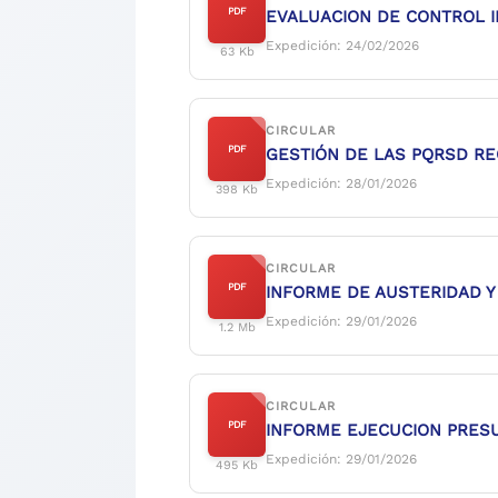
PDF
EVALUACION DE CONTROL I
Expedición: 24/02/2026
63 Kb
CIRCULAR
PDF
GESTIÓN DE LAS PQRSD RE
Expedición: 28/01/2026
398 Kb
CIRCULAR
PDF
INFORME DE AUSTERIDAD Y 
Expedición: 29/01/2026
1.2 Mb
CIRCULAR
PDF
INFORME EJECUCION PRESU
Expedición: 29/01/2026
495 Kb