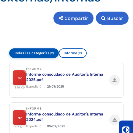
Compartir
Buscar
Compartir
Buscar
Todas las categorías
Informe
(2)
(2)
INFORME
Informe consolidado de Auditoría Interna
PDF
2025.pdf
Expedición:
21/07/2025
836 Kb
INFORME
Informe consolidado de Auditoría Interna
PDF
2024.pdf
Expedición:
05/02/2025
5.7 Mb