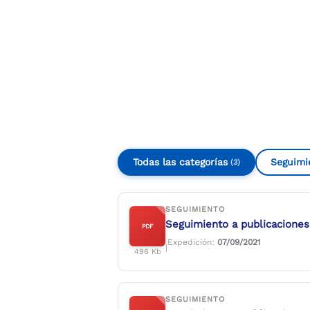
Compartir
Buscar
Todas las categorías
Seguimi
(3)
SEGUIMIENTO
Seguimiento a publicaciones
PDF
Expedición:
07/09/2021
|
496 Kb
SEGUIMIENTO