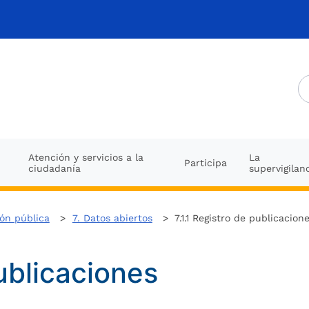
Atención y servicios a la
La
Participa
ciudadanía
supervigilan
ión pública
>
7. Datos abiertos
> 7.1.1 Registro de publicacion
publicaciones