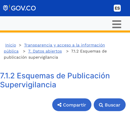
Ir al contenido
ES
Inicio
>
Transparencia y acceso a la información
pública
>
7. Datos abiertos
> 7.1.2 Esquemas de
publicación supervigilancia
7.1.2 Esquemas de Publicación
Supervigilancia
Compartir
Buscar
Compartir
Buscar