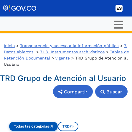
Ir al contenido
ES
Inicio
>
Transparencia y acceso a la información pública
>
7.
Datos abiertos
>
7.1.8. Instrumentos archivísticos
>
Tablas de
Retención Documental
>
vigente
> TRD Grupo de Atención al
Usuario
TRD Grupo de Atención al Usuario
Compartir
Buscar
Compartir
Buscar
Todas las categorías
TRD
(1)
(1)