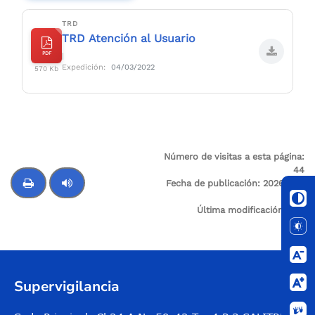
TRD
TRD Atención al Usuario
PDF
|
Expedición:
04/03/2022
570 Kb
Número de visitas a esta página:
44
Fecha de publicación:
2026-02-
26
Última modificación:
N/A
Control de audio
Supervigilancia