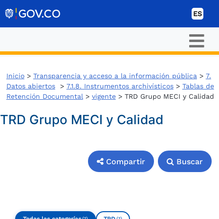
Ir al contenido
ES
Inicio
>
Transparencia y acceso a la información pública
>
7.
Datos abiertos
>
7.1.8. Instrumentos archivísticos
>
Tablas de
Retención Documental
>
vigente
> TRD Grupo MECI y Calidad
TRD Grupo MECI y Calidad
Compartir
Buscar
Compartir
Buscar
Todas las categorías
TRD
(1)
(1)