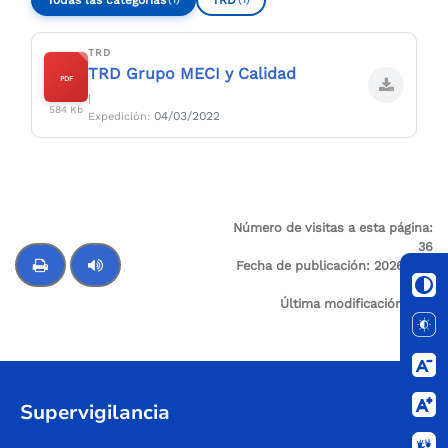
TRD
TRD Grupo MECI y Calidad
PDF
|
584 Kb
04/03/2022
Expedición:
Número de visitas a esta página:
36
Fecha de publicación:
2026-02-
26
Última modificación:
N/A
Control de audio
Supervigilancia