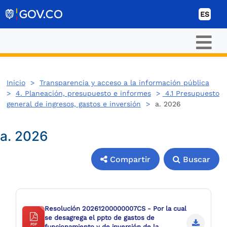
Ir al contenido
ES
Inicio
>
Transparencia y acceso a la información pública
>
4. Planeación, presupuesto e informes
>
4.1 Presupuesto
general de ingresos, gastos e inversión
>
a. 2026
a. 2026
Compartir
Buscar
Compartir
Buscar
Resolución 20261200000007CS - Por la cual
se desagrega el ppto de gastos de
PDF
funcionamiento y de inversión de la