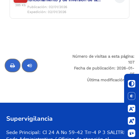
supervigilancia para la vigencia fiscal
385 Kb
Publicación: 02/01/2026
2026.pdf
Expedición: 02/01/2026
Número de visitas a esta página:
107
Fecha de publicación:
2026-01-
05
Control de audio
Última modificación:
N/A
Supervigilancia
Sede Principal: Cl 24 A No 59-42 Trr-4 P 3 SALITRE