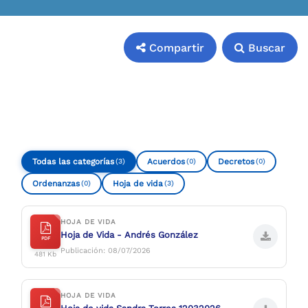
Compartir
Buscar
Compartir
Buscar
Todas las categorías
Acuerdos
Decretos
(3)
(0)
(0)
Ordenanzas
Hoja de vida
(0)
(3)
HOJA DE VIDA
Hoja de Vida - Andrés González
PDF
Publicación: 08/07/2026
481 Kb
HOJA DE VIDA