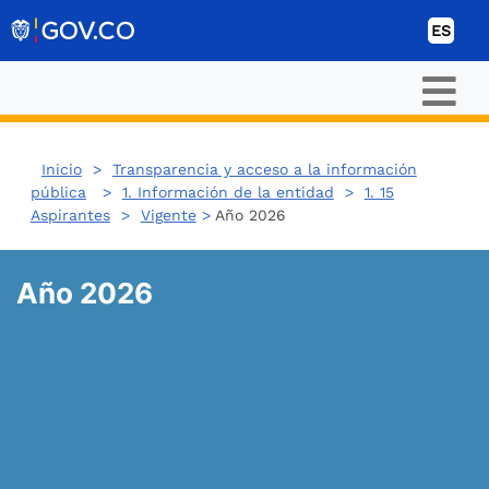
Ir al contenido
ES
Inicio
>
Transparencia y acceso a la información
pública
>
1. Información de la entidad
>
1. 15
Aspirantes
>
Vigente
>
Año 2026
Año 2026