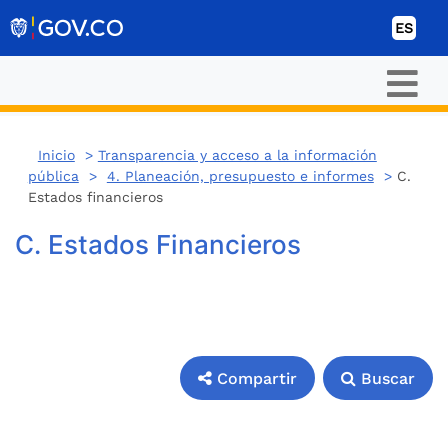
Ir al contenido
ES
Inicio
>
Transparencia y acceso a la información
pública
>
4. Planeación, presupuesto e informes
>
C.
Estados financieros
C. Estados Financieros
Compartir
Buscar
Compartir
Buscar