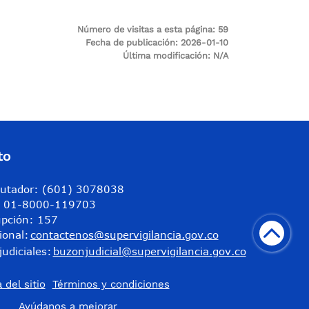
Número de visitas a esta página:
59
Fecha de publicación:
2026-01-10
Última modificación:
N/A
to
utador: (601) 3078038
a: 01-8000-119703
upción: 157
ional:
contactenos@supervigilancia.gov.co
judiciales:
buzonjudicial@supervigilancia.gov.co
 del sitio
Términos y condiciones
​Ayúdanos a mejorar