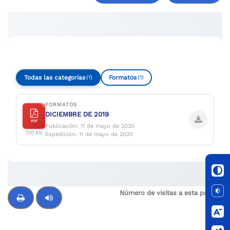
Compartir
Buscar
Todas las categorías
Formatos
(1)
(1)
FORMATOS
DICIEMBRE DE 2019
PDF
Publicación: 11 de mayo de 2020
310 Kb
Expedición: 11 de mayo de 2020
Número de visitas a esta página:
294
Control de audio