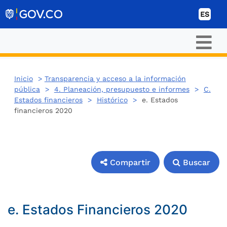
Ir al contenido
ES
Inicio
>
Transparencia y acceso a la información
pública
>
4. Planeación, presupuesto e informes
>
C.
Estados financieros
>
Histórico
>
e. Estados
financieros 2020
Compartir
Buscar
Compartir
Buscar
e. Estados Financieros 2020