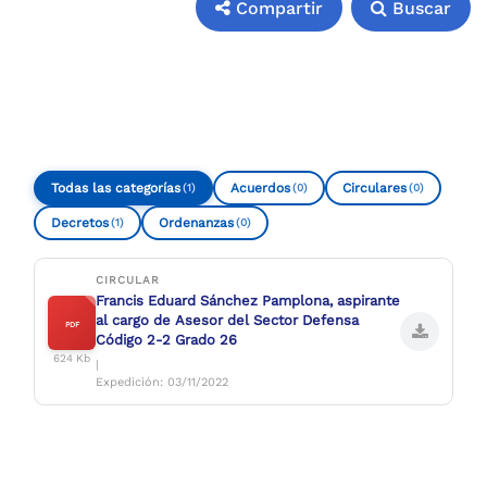
Compartir
Buscar
Compartir
Buscar
Todas las categorías
Acuerdos
Circulares
(1)
(0)
(0)
Decretos
Ordenanzas
(1)
(0)
CIRCULAR
Francis Eduard Sánchez Pamplona, aspirante
al cargo de Asesor del Sector Defensa
PDF
Código 2-2 Grado 26
624 Kb
|
Expedición: 03/11/2022