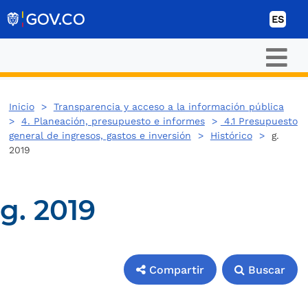
Ir al contenido
ES
Inicio
>
Transparencia y acceso a la información pública
>
4. Planeación, presupuesto e informes
>
4.1 Presupuesto
general de ingresos, gastos e inversión
>
Histórico
>
g.
2019
g. 2019
Compartir
Buscar