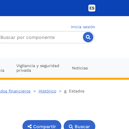
ES
Inicia sesión
Vigilancia y seguridad
Noticias
cia
privada
ados financieros
>
Histórico
>
g. Estados
Compartir
Buscar