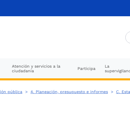
Atención y servicios a la
La
Participa
ciudadanía
supervigilan
ión pública
>
4. Planeación, presupuesto e informes
>
C. Est