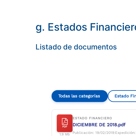
Compartir
Buscar
g. Estados Financie
Listado de documentos
Todas las categorías
Estado Fi
ESTADO FINANCIERO
DICIEMBRE DE 2018.pdf
PDF
Publicación: 19/02/2019
|
Expedición:
1.9 Mb