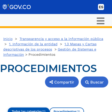
Ir al contenido
ES
Inicio
>
Transparencia y acceso a la información pública
>
1. Información de la entidad
>
1.3 Mapas y Cartas
descriptivas de los procesos
>
Gestión de Sistemas e
Información
> Procedimientos
PROCEDIMIENTOS
Compartir
Buscar
Compartir
Buscar
Todas las categorías
Procedimientos
(2)
(2)