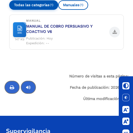
Todas las categorías
Manuales
(1)
(1)
MANUAL
MANUAL DE COBRO PERSUASIVO Y
COACTIVO V6
DOC
Publicación: Hoy
147 Kb
Expedición: --
Número de visitas a esta página:
9
Fecha de publicación:
2026-06-
16
Última modificación:
N/A
Control de audio
Supervigilancia