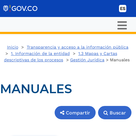
Ir al contenido
ES
Inicio
>
Transparencia y acceso a la información pública
>
1. Información de la entidad
>
1.3 Mapas y Cartas
descriptivas de los procesos
>
Gestión Jurídica
> Manuales
MANUALES
Compartir
Buscar
Compartir
Buscar