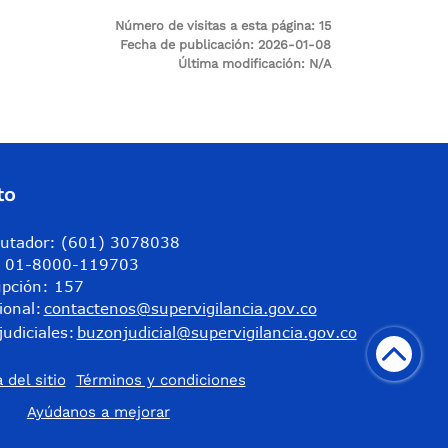
Número de visitas a esta página:
15
Fecha de publicación:
2026-01-08
Última modificación:
N/A
to
utador: (601) 3078038
a: 01-8000-119703
upción: 157
ional:
contactenos@supervigilancia.gov.co
judiciales:
buzonjudicial@supervigilancia.gov.co
 del sitio
Términos y condiciones
​Ayúdanos a mejorar