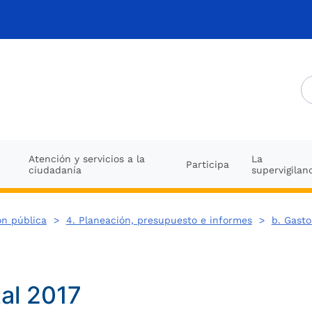
Atención y servicios a la
La
Participa
ciudadanía
supervigilan
ón pública
>
4. Planeación, presupuesto e informes
>
b. Gasto
al 2017