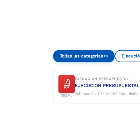
Compartir
Buscar
Todas las categorías
Ejecució
(1)
EJECUCION PRESUPUESTAL
EJECUCION PRESUPUESTAL.
PDF
Publicación: 05/12/2017
|
Expedición:
362 Kb