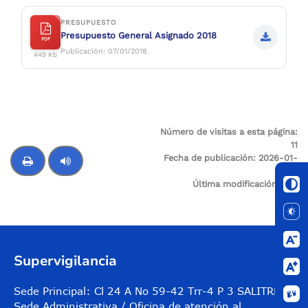
PRESUPUESTO
Presupuesto General Asignado 2018
PDF
Publicación: 07/01/2018
449 Kb
Número de visitas a esta página:
11
Fecha de publicación:
2026-01-
05
Última modificación:
N/A
Control de audio
Supervigilancia
Sede Principal: Cl 24 A No 59-42 Trr-4 P 3 SALITRE
Sede Administrativa / Oficina de atención al