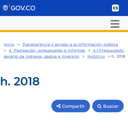
Ir al contenido
ES
Inicio
>
Transparencia y acceso a la información pública
>
4. Planeación, presupuesto e informes
>
4.1 Presupuesto
general de ingresos, gastos e inversión
>
Histórico
>
h. 2018
h. 2018
Compartir
Buscar
Compartir
Buscar