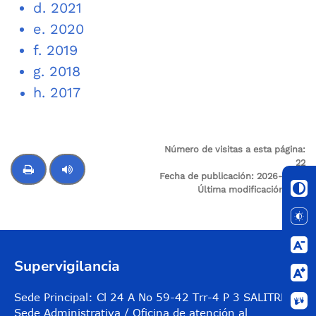
d. 2021
e. 2020
f. 2019
g. 2018
h. 2017
Número de visitas a esta página:
22
Fecha de publicación:
2026-01-10
Última modificación:
N/A
Control de audio
Supervigilancia
Sede Principal: Cl 24 A No 59-42 Trr-4 P 3 SALITRE
Sede Administrativa / Oficina de atención al