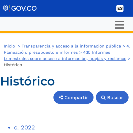
Ir al contenido
ES
Inicio
>
Transparencia y acceso a la información pública
>
4.
Planeación, presupuesto e informes
>
4.10 Informes
trimestrales sobre acceso a información, quejas y reclamos
>
Histórico
Histórico
Compartir
Buscar
Compartir
Buscar
c. 2022