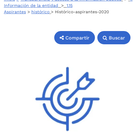
Información de la entidad
>
1.15
Aspirantes
>
histórico
> Histórico-aspirantes-2020
Compartir
Buscar
Compartir
Buscar