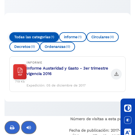
Compartir
Buscar
Todas las categorías
informe
Circulares
(1)
(1)
(0)
Decretos
Ordenanzas
(0)
(0)
INFORME
Informe Austeridad y Gasto - 3er trimestre
vigencia 2016
PDF
719 Kb
Expedición: 05 de diciembre de 2017
Número de visitas a esta página:
1570
Fecha de publicación: 2017-05-15