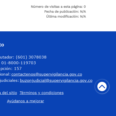
Número de visitas a esta página:
0
Fecha de publicación:
N/A
Última modificación:
N/A
to
utador: (601) 3078038
a: 01-8000-119703
upción: 157
ional:
contactenos@supervigilancia.gov.co
judiciales:
buzonjudicial@supervigilancia.gov.co
 del sitio
Términos y condiciones
​Ayúdanos a mejorar