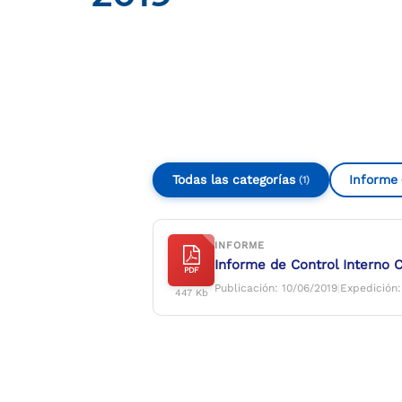
Compartir
Buscar
Todas las categorías
Informe
(1)
INFORME
Informe de Control Interno C
PDF
Publicación: 10/06/2019
|
Expedición:
447 Kb