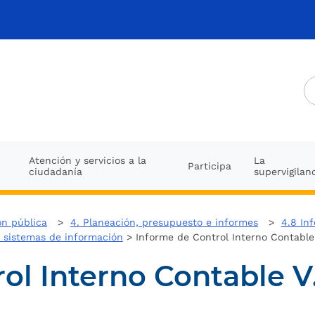
Atención y servicios a la
La
Participa
ciudadanía
supervigilan
ón pública
>
4. Planeación, presupuesto e informes
>
4.8 Inf
o sistemas de información
> Informe de Control Interno Contable 
ol Interno Contable V.