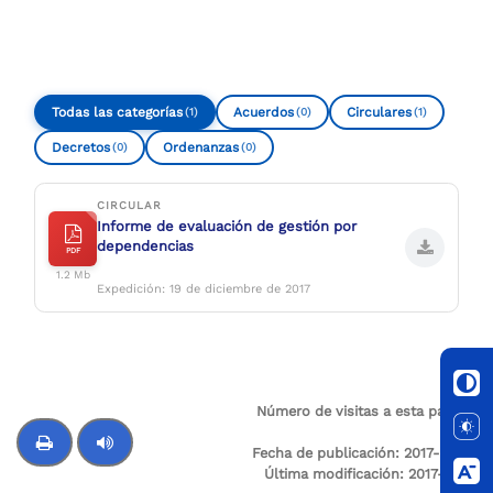
Todas las categorías
Acuerdos
Circulares
(1)
(0)
(1)
Decretos
Ordenanzas
(0)
(0)
CIRCULAR
Informe de evaluación de gestión por
dependencias
PDF
1.2 Mb
Expedición: 19 de diciembre de 2017
Número de visitas a esta página:
2465
Fecha de publicación: 2017-05-15
Última modificación: 2017-12-13