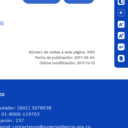
16
Número de visitas a esta página: 216
2
Fecha de publicación: 2017-05-04
Última modificación: 2017-12-13
to
utador: (601) 3078038
a: 01-8000-119703
upción: 157
ional:
contactenos@supervigilancia.gov.co