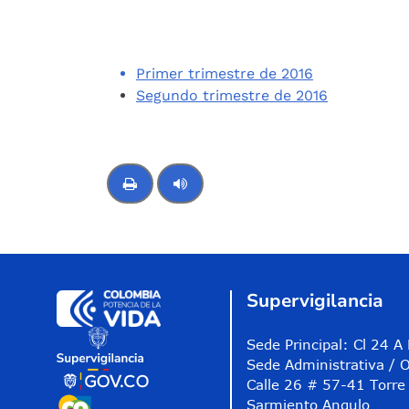
Compartir
Buscar
Primer trimestre de 2016
Segundo trimestre de 2016
Control de audio
Supervigilancia
Sede Principal: Cl 24 
Sede Administrativa / O
Calle 26 # 57-41 Torre 
Sarmiento Angulo