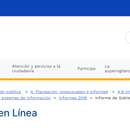
Atención y servicios a la
La
Participa
ciudadanía
supervigilan
ión pública
>
4. Planeación, presupuesto e informes
>
4.8 In
o sistemas de información
>
Informes 2016
> Informe de Gobie
en Línea