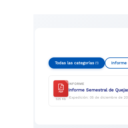
Compartir
Buscar
Todas las categorías
Informe
(1)
INFORME
Informe Semestral de Quejas
PDF
|
Expedición: 05 de diciembre de 20
525 Kb