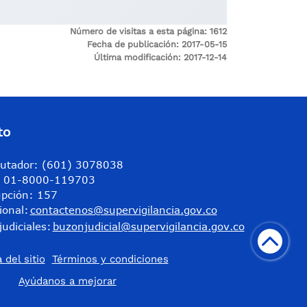
Número de visitas a esta página: 161
2
Fecha de publicación: 2017-05-15
Última modificación: 2017-12-14
to
utador: (601) 3078038
a: 01-8000-119703
upción: 157
ional:
contactenos@supervigilancia.gov.co
judiciales:
buzonjudicial@supervigilancia.gov.co
 del sitio
Términos y condiciones
​Ayúdanos a mejorar