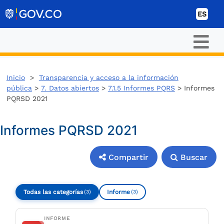
Ir al contenido
ES
Inicio
>
Transparencia y acceso a la información
pública
>
7. Datos abiertos
>
7.1.5 Informes PQRS
> Informes
PQRSD 2021
Informes PQRSD 2021
Compartir
Buscar
Compartir
Buscar
Todas las categorías
Informe
(3)
(3)
INFORME