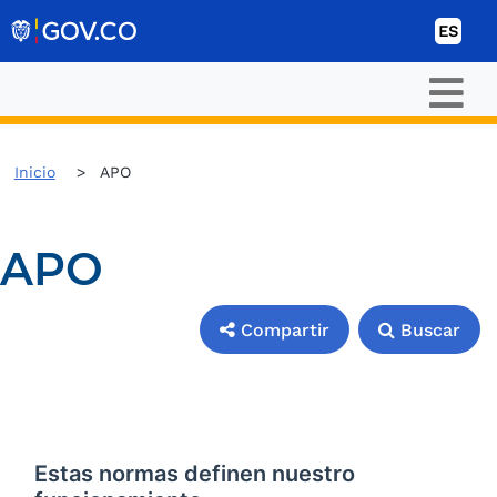
Ir al contenido
ES
Inicio
APO
APO
Compartir
Buscar
Compartir
Buscar
Estas normas definen nuestro