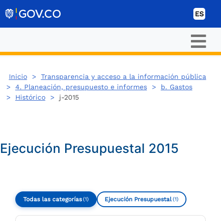
Ir al contenido
ES
Inicio
>
Transparencia y acceso a la información pública
>
4. Planeación, presupuesto e informes
>
b. Gastos
>
Histórico
>
j-2015
Ejecución Presupuestal 2015
Todas las categorías
Ejecución Presupuestal
(1)
(1)