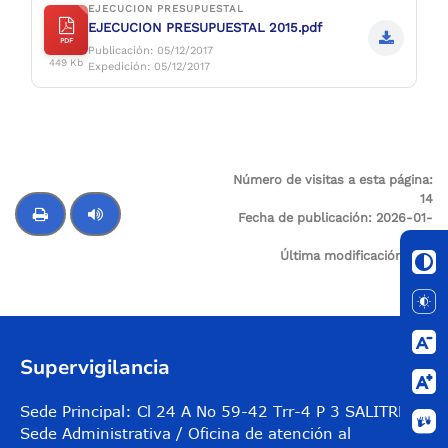
EJECUCION PRESUPUESTAL
EJECUCION PRESUPUESTAL 2015.pdf
PDF
Publicación: 05/12/2017
449 Kb
Expedición: 05/12/2017
Número de visitas a esta página:
14
Fecha de publicación:
2026-01-
08
Última modificación:
N/A
Control de audio
Supervigilancia
Sede Principal: Cl 24 A No 59-42 Trr-4 P 3 SALITRE
Sede Administrativa / Oficina de atención al