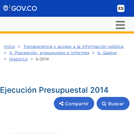
Ir al contenido
ES
Inicio
>
Transparencia y acceso a la información pública
>
4. Planeación, presupuesto e informes
>
b. Gastos
>
Histórico
>
k-2014
Ejecución Presupuestal 2014
Compartir
Buscar
Compartir
Buscar