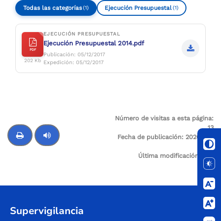
Todas las categorías
Ejecución Presupuestal
(1)
(1)
EJECUCIÓN PRESUPUESTAL
Ejecución Presupuestal 2014.pdf
PDF
Publicación: 05/12/2017
202 Kb
Expedición: 05/12/2017
Número de visitas a esta página:
13
Fecha de publicación:
2026-01-
08
Última modificación:
N/A
Control de audio
Supervigilancia