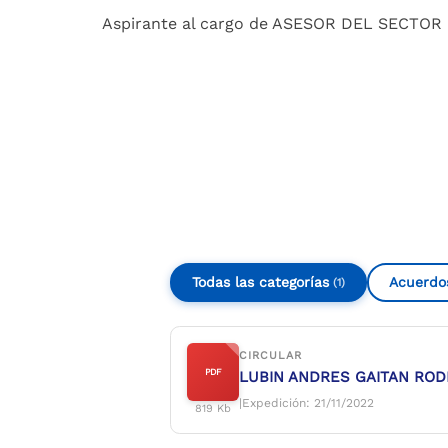
Aspirante al cargo de ASESOR DEL SECTOR 
Compartir
Buscar
Todas las categorías
Acuerdo
(1)
CIRCULAR
PDF
LUBIN ANDRES GAITAN RODRI
|
Expedición: 21/11/2022
819 Kb