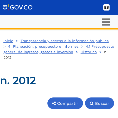
Ir al contenido
ES
Inicio
>
Transparencia y acceso a la información pública
>
4. Planeación, presupuesto e informes
>
4.1 Presupuesto
general de ingresos, gastos e inversión
>
Histórico
>
n.
2012
n. 2012
Compartir
Buscar