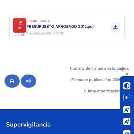
Compartir
Buscar
PRESUPUESTO
PRESUPUESTO APROBADO 2012.pdf
PDF
Expedición: 05/02/2012
265 Kb
Número de visitas a esta página:
16
Fecha de publicación:
2026-01-
05
Última modificación:
N/A
Control de audio
Supervigilancia