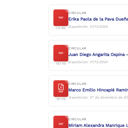
CIRCULAR
PDF
Erika Paola de la Pava Dueñ
|Expedición: 27/12/2024
1.9 Mb
CIRCULAR
PDF
Juan Diego Angarita Ospina 
|Expedición: 27/12/2024
182 Kb
CIRCULAR
Marco Emilio Hincapié Ramí
PDF
|
Expedición: 27 de diciembre de 2
181 Kb
CIRCULAR
PDF
Miriam Alexandra Manrique L