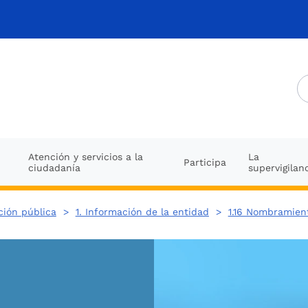
Atención y servicios a la
La
Participa
ciudadanía
supervigilan
ción pública
>
1. Información de la entidad
>
1.16 Nombramien