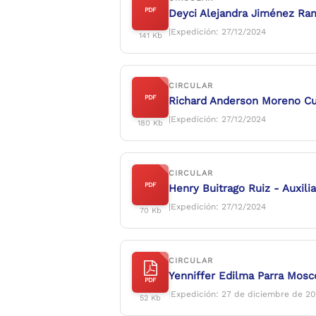
PDF
Deyci Alejandra Jiménez Ram
|
Expedición: 27/12/2024
141 Kb
CIRCULAR
PDF
Richard Anderson Moreno Cub
|
Expedición: 27/12/2024
180 Kb
CIRCULAR
PDF
Henry Buitrago Ruiz - Auxili
|
Expedición: 27/12/2024
70 Kb
CIRCULAR
Yenniffer Edilma Parra Mosc
PDF
|
Expedición: 27 de diciembre de 2
52 Kb