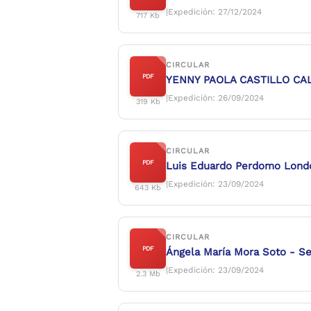
|Expedición: 27/12/2024
717 Kb
CIRCULAR
PDF
YENNY PAOLA CASTILLO CALDA
|Expedición: 26/09/2024
319 Kb
CIRCULAR
PDF
Luis Eduardo Perdomo Londoñ
|Expedición: 23/09/2024
643 Kb
CIRCULAR
PDF
Ángela María Mora Soto - Se
|Expedición: 23/09/2024
2.3 Mb