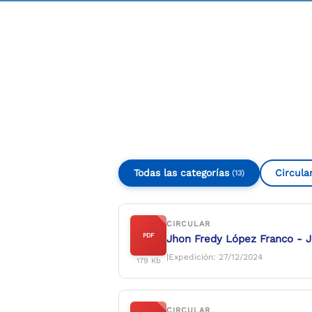
Compartir
Buscar
Todas las categorías
Circula
(13)
CIRCULAR
PDF
Jhon Fredy López Franco - J
|
Expedición: 27/12/2024
179 Kb
CIRCULAR